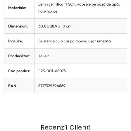
Lemn certificat FSC®, vopsele pe bază de apă, 
Materiale:
non-toxice
Dimensiuni:
30.8 x 28.9 x 10 cm
Îngrijire:
Se şterge cu o cârpă moale, uşor umezită
Producător:
Jollein
Cod produs:
 123-001-68075
EAN:
8717329394889
Recenzii Clienți