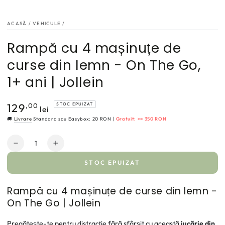
ACASĂ
/
VEHICULE
/
Rampă cu 4 mașinuțe de
curse din lemn - On The Go,
1+ ani | Jollein
129
STOC EPUIZAT
Preț
,00
lei
normal
🚚
Livrare
Standard sau Easybox: 20 RON |
Gratuit: >= 350 RON
Cantitate
Reduce
Crește
cantitatea
cantitatea
STOC EPUIZAT
pentru
pentru
Rampă
Rampă
cu
cu
Rampă cu 4 mașinuțe de curse din lemn -
4
4
On The Go | Jollein
mașinuțe
mașinuțe
de
de
Pregătește-te pentru distracție fără sfârșit cu
această
jucărie din