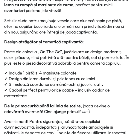
curse
curse
lemn cu rampă
ș
i ma
ș
inu
ț
e de curse
, perfect pentru micii
din
din
aventurieri pasionați de viteză!
lemn
lemn
-
-
Setul include patru mașinuțe vesele care alunecă rapid pe pistă,
On
On
oferind
copiilor bucuria de a le urmări cum prind viteză din nou și
The
The
din nou, asigurând
ore întregi de joacă captivantă.
Go,
Go,
Design atrăgător
ș
i tematic
ă
captivant
ă
:
1+
1+
ani
ani
Parte din colecția „On The Go”, jucăria are un design modern și
|
|
culori plăcute, fiind potrivită atât pentru băieți, cât și pentru fete. În
Jollein
Jollein
plus, este o piesă decorativă adorabilă pentru camera copilului.
✔ Include 1 pistă și 4 mașinuțe colorate
✔ Design din lemn durabil și prietenos cu cei mici
✔ Stimulează coordonarea mână-ochi și jocul creativ
✔ Cadoul perfect pentru orice ocazie – inclusiv ca dar de
maternitate
De la prima curbă până la linia de sosire
, joaca devine o
adevărată aventură! Cine ajunge primul? 🚗💨
Avertisment! Pentru siguranța și sănătatea copilului
dumneavoastră: îndepărtați și aruncați toate ambalajele și
păstrați-le departe de copii. Înainte de fiecare utilizare, inspectați