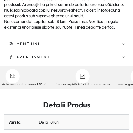
produsul. Aruncați-l la primul semn de deteriorare sau slăbiciune.
Nu lăsați niciodată copilul nesupravegheat. Folosiți întotdeauna
acest produs sub supravegherea unui adult.
Nerecomandat copiilor sub 18 luni. Piese mici. Verificați regulat
existența unor piese slăbite sau rupte. Țineți departe de foc.
MENŢIUNI
AVERTISMENT
it la comenzile peste 350lei
Livrare rapidă în 1-2 zile lucratoare
Retur garan
Detalii Produs
Vârstă:
De la 18 luni