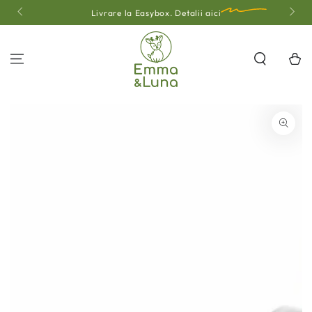
SARI LA
Livrare la Easybox.
Detalii aici
CONȚINUT
Coş
SALT LA INFORMAȚII
DESPRE PRODUS