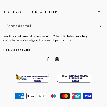
ABONEAZĂ-TE LA NEWSLETTER
Adresa
de
Vei fi primul care afla despre
noutăţile
,
ofertele speciale
şi
email
codurile de discount
gândite special pentru tine.
URMARESTE-NE
Facebook
Instagram
Metode
de