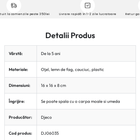
t la comenzile peste 350lei
Livrare rapidă în 1-2 zile lucratoare
Retur garant
Detalii Produs
Vârstă:
De la 5 ani
Materiale:
Oţel, lemn de fag, cauciuc, plastic
Dimensiuni:
16 x 16 x 8 cm
Îngrijire:
Se poate spala cu o carpa moale si umeda
Producător:
Djeco
Cod produs:
DJ06035