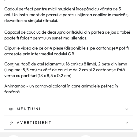
Djeco
Djeco
Cadoul perfect pentru micii muzicieni începând cu vârsta de 5
ani. Un instrument de percuție pentru inițierea copiilor în muzică și
dezvoltarea simțului ritmului.
Capacul de cauciuc de deasupra orificiului din partea de jos a tobei
poate fi folosit pentru un sunet mai silențios.
Clipurile video ale celor 4 piese (disponibile si pe cartonaşe= pot fi
accesate prin intermediul codului QR.
Conţine: tobă de oțel (diametru: 16 cm) cu 8 limbi, 2 bețe din lemn
(lungime: 8,5 cm) cu vârf de cauciuc de 2 cm și 2 cartonașe față-
verso cu partituri (18 x 8,5 x 0,2 cm)
Animambo - un carnaval colorat în care animalele petrec în
fanfară.
MENŢIUNI
AVERTISMENT