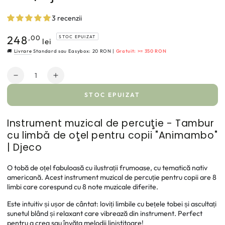
3 recenzii
248
STOC EPUIZAT
Preț
,00
lei
normal
🚚
Livrare
Standard sau Easybox: 20 RON |
Gratuit: >= 350 RON
Cantitate
Reduce
Crește
cantitatea
cantitatea
STOC EPUIZAT
pentru
pentru
Tobă
Tobă
metalică
metalică
Instrument muzical de percuţie - Tambur
pentru
pentru
cu limbă de oţel pentru copii "Animambo"
copii
copii
| Djeco
-
-
Animambo,
Animambo,
O tobă de oțel fabuloasă cu ilustrații frumoase, cu tematică nativ
8
8
americană. Acest instrument muzical de percuție pentru copii are 8
note,
note,
limbi care corespund cu 8 note muzicale diferite.
16cm,
16cm,
5+
5+
Este intuitiv și ușor de cântat: loviți limbile cu bețele tobei și ascultați
ani
ani
sunetul blând și relaxant care vibrează din instrument. Perfect
|
|
pentru a crea sau învăța melodii liniștitoare!