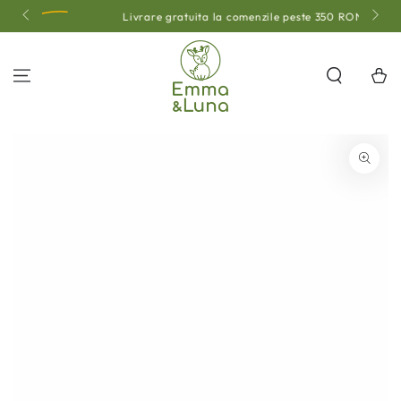
SARI LA
Livrare gratuita la comenzile peste 350 RON
CONȚINUT
Coş
SALT LA INFORMAȚII
DESPRE PRODUS