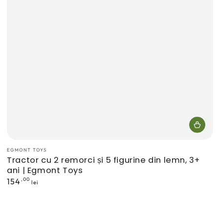
Furnizor:
EGMONT TOYS
Tractor cu 2 remorci și 5 figurine din lemn, 3+
ani | Egmont Toys
Preț
,00
154
lei
normal