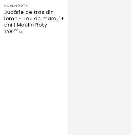
Furnizor:
MOULIN ROTY
Jucărie de tras din
lemn - Leu de mare, 1+
ani | Moulin Roty
Preț
,00
148
lei
normal