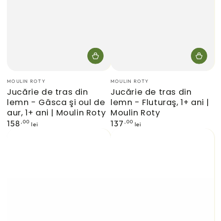
Furnizor:
Furnizor:
MOULIN ROTY
MOULIN ROTY
Jucărie de tras din
Jucărie de tras din
lemn - Gâsca şi oul de
lemn - Fluturaş, 1+ ani |
aur, 1+ ani | Moulin Roty
Moulin Roty
Preț
,00
Preț
,00
158
137
lei
lei
normal
normal