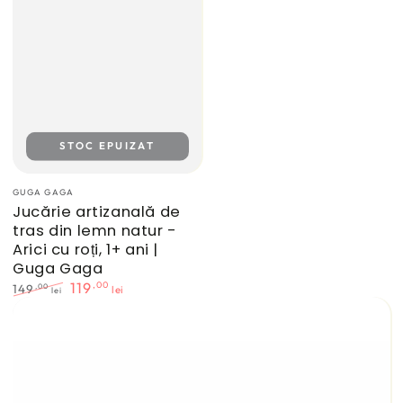
STOC EPUIZAT
Furnizor:
GUGA GAGA
Jucărie artizanală de
tras din lemn natur -
Arici cu roți, 1+ ani |
Guga Gaga
,00
119
,00
149
lei
lei
Preț
Preț
normal
de
vânzare