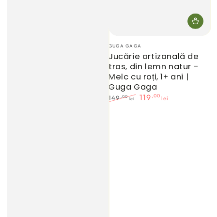
Furnizor:
GUGA GAGA
Jucărie artizanală de
tras, din lemn natur -
Melc cu roți, 1+ ani |
Guga Gaga
,00
119
,00
149
lei
lei
Preț
Preț
normal
de
vânzare