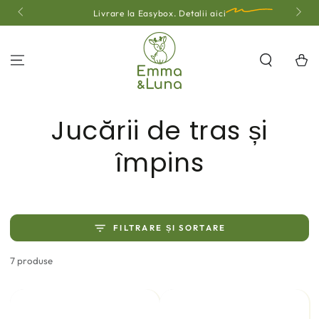
SARI LA
Livrare la Easybox.
Detalii aici
CONȚINUT
Coş
Colecţie:
Jucării de tras și
împins
FILTRARE ȘI SORTARE
7 produse