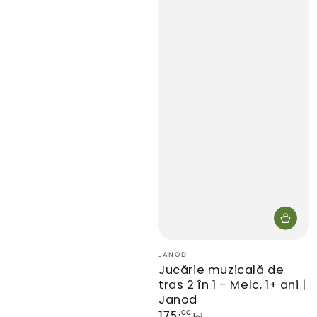
Furnizor:
JANOD
Jucărie muzicală de
tras 2 în 1 - Melc, 1+ ani |
Janod
Preț
,00
175
lei